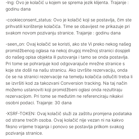
-lng: Ovo je kolačić u kojem se sprema jezik klijenta. Trajanje :
godinu dana
-cookieconsent_status: Ovo je kolačić koji se postavlja, čim ste
prihvatili korištenje kolačića. Time se obavijest ne prikazuje pri
svakom novom pozivanju stranice. Trajanje : godinu dana
-seen_on: Ovaj kolačić se koristi, ako ste Vi preko nekog našeg
promidžbenog oglasa na nekoj drugoj mrežnoj stranici dospjeli
do našeg opisa objekta ili putovanja i tamo se onda postavlja.
Pri tome se pohranjuje kod odgovarajuće mrežne stranice s
koje ste došli na našu stranicu. Ako izvršite rezervaciju, onda
će se na stranici rezervacije na temelju kolačića odlučiti treba li
se izvršiti kod za takozvani Conversion tracking. Na taj način
možemo ustanoviti koji promidžbeni oglasi onda rezultiraju
rezervacijom. Pri tome se međutim ne referenciraju nikakvi
osobni podaci. Trajanje: 30 dana
-XSRF-TOKEN: Ovaj kolačič služi za zaštitu promjena podataka
od strane trećih osoba. Ovaj kolačić nije vezan ni na kakvo
fiksno vrijeme trajanja i ponovo se postavlja prilkom svakog
pozivanja stranice.