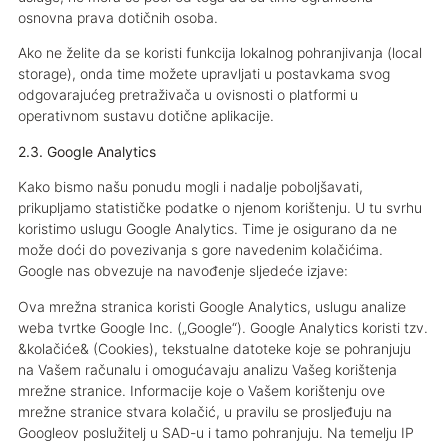
osnovna prava dotičnih osoba.
Ako ne želite da se koristi funkcija lokalnog pohranjivanja (local
storage), onda time možete upravljati u postavkama svog
odgovarajućeg pretraživača u ovisnosti o platformi u
operativnom sustavu dotične aplikacije.
2.3. Google Analytics
Kako bismo našu ponudu mogli i nadalje poboljšavati,
prikupljamo statističke podatke o njenom korištenju. U tu svrhu
koristimo uslugu Google Analytics. Time je osigurano da ne
može doći do povezivanja s gore navedenim kolačićima.
Google nas obvezuje na navođenje sljedeće izjave:
Ova mrežna stranica koristi Google Analytics, uslugu analize
weba tvrtke Google Inc. („Google“). Google Analytics koristi tzv.
&kolačiće& (Cookies), tekstualne datoteke koje se pohranjuju
na Vašem računalu i omogućavaju analizu Vašeg korištenja
mrežne stranice. Informacije koje o Vašem korištenju ove
mrežne stranice stvara kolačić, u pravilu se prosljeđuju na
Googleov poslužitelj u SAD-u i tamo pohranjuju. Na temelju IP