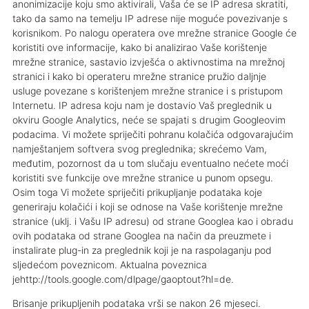
anonimizacije koju smo aktivirali, Vaša će se IP adresa skratiti,
tako da samo na temelju IP adrese nije moguće povezivanje s
korisnikom. Po nalogu operatera ove mrežne stranice Google će
koristiti ove informacije, kako bi analizirao Vaše korištenje
mrežne stranice, sastavio izvješća o aktivnostima na mrežnoj
stranici i kako bi operateru mrežne stranice pružio daljnje
usluge povezane s korištenjem mrežne stranice i s pristupom
Internetu. IP adresa koju nam je dostavio Vaš preglednik u
okviru Google Analytics, neće se spajati s drugim Googleovim
podacima. Vi možete spriječiti pohranu kolačića odgovarajućim
namještanjem softvera svog preglednika; skrećemo Vam,
međutim, pozornost da u tom slučaju eventualno nećete moći
koristiti sve funkcije ove mrežne stranice u punom opsegu.
Osim toga Vi možete spriječiti prikupljanje podataka koje
generiraju kolačići i koji se odnose na Vaše korištenje mrežne
stranice (uklj. i Vašu IP adresu) od strane Googlea kao i obradu
ovih podataka od strane Googlea na način da preuzmete i
instalirate plug-in za preglednik koji je na raspolaganju pod
sljedećom poveznicom. Aktualna poveznica
jehttp://tools.google.com/dlpage/gaoptout?hl=de.
Brisanje prikupljenih podataka vrši se nakon 26 mjeseci.