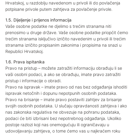
Hrvatskoj, u razdoblju navedenom u privoli ili do povlačenja
potpisane privole putem zahtjeva za povlačenje privole.
1.5. Dijeljenje i prijenos informacija
Vaše osobne podatke ne djelimo s trećim stranama niti
prenosimo u druge države. Vaše osobne podatke priopćit ćemo
trećim stranama isključivo izričito navedenim u privoli ili trećim
stranama izričito propisanim zakonima i propisima na snazi u
Republici Hrvatskoj.
1.6. Prava ispitanika
Pravo na pristup – možete zatražiti informaciju obrađuju li se
vaši osobni podaci, a ako se obrađuju, imate pravo zatražiti
pristup i informacije o obradi.
Pravo na ispravak – imate pravo od nas bez odgađanja ishoditi
ispravak netočnih i dopunu nepotpunih osobnih podataka.
Pravo na brisanje – imate pravo postaviti zahtjev za brisanje
svojih osobnih podataka. U slučaju opravdanosti zahtjeva i ako
nas zakonska regulativa ne obvezuje na pohranu podataka,
podaci će biti izbrisani bez nepotrebnog odgađanja. Ukoliko
postoje razlozi koji nas onemogućuju ili ograničavaju u
udovoljavanju zahtjeva, o tome ćemo vas u najkraćem roku