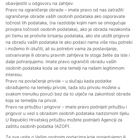
obavijestiti u odgovoru na zahtjev.
Pravo na ograničenje obrade – imate pravo od nas zatražiti
ograničenje obrade vaših osobnih podataka ako osporavate
točnost tih podataka, (na razdoblje kojim nam se omogućuje
provjera točnosti osobnih podataka), ako je obrada nezakonita
pri čemu se protivite brisanju podataka, ako ste uložili prigovor
na obradu vaših podataka te ako podaci nama više nisu potrebi
i možemo ih izlučiti, ali su potrebni vama za postavljanje,
ostvarivanje ili obranu pravnih zahtjeva te stoga želite da iste i
dalje pohranjujemo. Imate pravo ograničiti obradu vaših
osobnih podataka koda se ona temelji na našem legitimnom
interesu.
Pravo na povlačenje privole – u slučaju kada podatke
obrađujemo na temelju privole, tada istu privolu možete u
svakom trenutku povući bez da to utječe na zakonitost obrade
koja se temeljila na privoli.
Pravo na pritužbu i prigovor – imate pravo podnijeti pritužbu i
prigovor u vezi s obradom osobnih podataka nadzornom tijelu.
U Republici Hrvatskoj pritužbu možete podnijeti Agenciji za
zaštitu osobnih podatka (AZOP).
Za sve upite o Vašim osobnim podacima koje posjedujemo ili