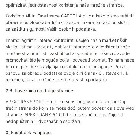
optimizirati jednostavnost korištenja naše mrežne stranice.
Koristimo All-In-One Image CAPTCHA plugin kako bismo zaštitili
obrasce od zloporabe ili čak napada hakera pa tako on služi i
za zaštitu sigurnosti Vaših osobnih podataka.
Imamo legitimni interes kontrolirati uspjeh naših marketinških
akcija i istima upravljati, dobivati informacije o korištenju naše
mrežne stranice i istu zaštititi od zloporabe te naše proizvode
promovirati što je moguće bolje i povećati promet. To nam neće
biti moguće bez stavljanja podataka na raspolaganje. Pravnu
osnovu za obradu podataka ovdje čini članak 6., stavak 1., 1.
rečenica, slovo b) Opće uredbe o zaštiti podataka
2.6. Poveznica na druge stranice
APEX TRANSPORTI d.o.o. ne snosi odgovornost za sadržaj
trećih strana do kojih se može doći putem poveznica s ove web
stranice. APEX TRANSPORTI d.o.o. se izričito ograđuje od
nedopuštenih ili dvoznačnih sadržaja.
3. Facebook Fanpage