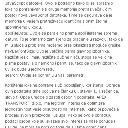
JavaScript datoteke. Ovo je potrebno kako bi se ispraznilo
lokalno pohranjivanje (i druge memorije pretraživača), čim
postoji nova JavaScript datoteka. Time se osigurava da je
memorija u Vašem pretraživaču identična s onim što mi
spominjemo u kodu,
appFileDate: Ovdje se paralelno prema appFileName sprema
datum. To je primarno zamišljeno za praćenje u razvoju, tako da
mi u slučaju problema možemo brže lokalizirati moguće greške.
navBarFontSize: Ovo je veličina pisma glavnog izbornika.
Različiti jezici imaju različite dužine riječi, stoga se veličina
pisma postavlja dinamično i pamti se, tako da glavni izbornik
uvijek bude u jednom redu.
search: Ovdje se pohranjuju Vaši parametri.
Korištenje lokalne pohrane služi poboljšanju korištenja. Obrada
ovih podataka time počiva na članku 6., stavak 1., 1. rečenica,
slovo f) Opće uredbe o zaštiti osobnih podataka. APEX
TRANSPORTI d.o.o. ima legitimni interes da optimizira
jednostavnost Vaše prisutnosti na Internetu, kako bi povećala
prodaju svojih proizvoda i usluga. Kako se ovdje obrađuju
podaci osoba koje su iskazale svoj interes za naše ponude i
usluge, ne mora se poći od toga da su time ograničena