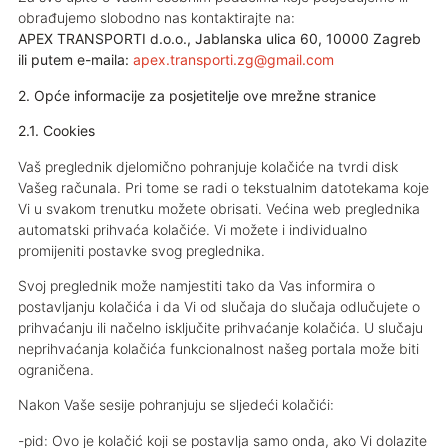
obrađujemo slobodno nas kontaktirajte na:
APEX TRANSPORTI d.o.o., Jablanska ulica 60, 10000 Zagreb
ili putem e-maila:
apex.transporti.zg@gmail.com
2. Opće informacije za posjetitelje ove mrežne stranice
2.1. Cookies
Vaš preglednik djelomično pohranjuje kolačiće na tvrdi disk
Vašeg računala. Pri tome se radi o tekstualnim datotekama koje
Vi u svakom trenutku možete obrisati. Većina web preglednika
automatski prihvaća kolačiće. Vi možete i individualno
promijeniti postavke svog preglednika.
Svoj preglednik može namjestiti tako da Vas informira o
postavljanju kolačića i da Vi od slučaja do slučaja odlučujete o
prihvaćanju ili načelno isključite prihvaćanje kolačića. U slučaju
neprihvaćanja kolačića funkcionalnost našeg portala može biti
ograničena.
Nakon Vaše sesije pohranjuju se sljedeći kolačići:
-pid: Ovo je kolačić koji se postavlja samo onda, ako Vi dolazite