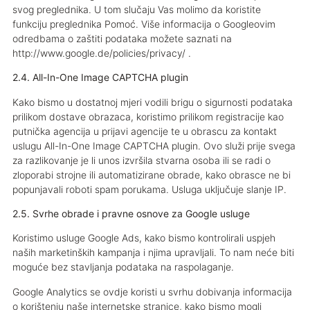
svog preglednika. U tom slučaju Vas molimo da koristite
funkciju preglednika Pomoć. Više informacija o Googleovim
odredbama o zaštiti podataka možete saznati na
http://www.google.de/policies/privacy/ .
2.4. All-In-One Image CAPTCHA plugin
Kako bismo u dostatnoj mjeri vodili brigu o sigurnosti podataka
prilikom dostave obrazaca, koristimo prilikom registracije kao
putnička agencija u prijavi agencije te u obrascu za kontakt
uslugu All-In-One Image CAPTCHA plugin. Ovo služi prije svega
za razlikovanje je li unos izvršila stvarna osoba ili se radi o
zloporabi strojne ili automatizirane obrade, kako obrasce ne bi
popunjavali roboti spam porukama. Usluga uključuje slanje IP.
2.5. Svrhe obrade i pravne osnove za Google usluge
Koristimo usluge Google Ads, kako bismo kontrolirali uspjeh
naših marketinških kampanja i njima upravljali. To nam neće biti
moguće bez stavljanja podataka na raspolaganje.
Google Analytics se ovdje koristi u svrhu dobivanja informacija
o korištenju naše internetske stranice, kako bismo mogli