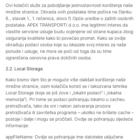
Ovi kolačići služe za poboljšanje jednostavnosti korištenja naše
mrežne stranice. Obrada ovih podataka time počiva na članku
6., stavak 1., 1. rečenica, slovo f) Opće uredbe o zaštiti osobnih
podataka. APEX TRANSPORTI d.o.o. ima legitimni interes da
vlastite servisne usluge budu ocjenjene od strane kupaca zbog
osiguranja kvalitete kako bi povećao promet. Kako se ovdje
obrađuju podaci osoba koje su iskazale svoj interes za naše
ponude i usluge, ne mora se poći od toga da su time
ograničena osnovna prava dotičnih osoba.
2.2. Local Storage
Kako bismo Vam što je moguće više olakšali korištenje naše
mrežne stranice, osim kolačiča koristi se i takozvana tehnika
Local Storage (koja se još zove i „lokalni podaci“ i „lokalna
memorija“). Pri tome se podaci pohranjuju lokalno u cacheu
pretraživača, tako da oni i nakon zatvaranja prozora
pretraživača ili završetka programa – ukoliko ne brišete cache –
postoje i dalje i mogu se pročitati. Ovdje se pohranjuju sljedeće
informacije:
appFileName: Ovdje se pohranjuje ime datoteke uključene