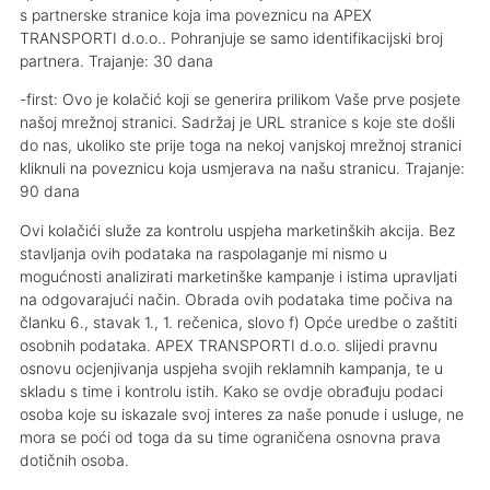
s partnerske stranice koja ima poveznicu na APEX
TRANSPORTI d.o.o.. Pohranjuje se samo identifikacijski broj
partnera. Trajanje: 30 dana
-first: Ovo je kolačić koji se generira prilikom Vaše prve posjete
našoj mrežnoj stranici. Sadržaj je URL stranice s koje ste došli
do nas, ukoliko ste prije toga na nekoj vanjskoj mrežnoj stranici
kliknuli na poveznicu koja usmjerava na našu stranicu. Trajanje:
90 dana
Ovi kolačići služe za kontrolu uspjeha marketinških akcija. Bez
stavljanja ovih podataka na raspolaganje mi nismo u
mogućnosti analizirati marketinške kampanje i istima upravljati
na odgovarajući način. Obrada ovih podataka time počiva na
članku 6., stavak 1., 1. rečenica, slovo f) Opće uredbe o zaštiti
osobnih podataka. APEX TRANSPORTI d.o.o. slijedi pravnu
osnovu ocjenjivanja uspjeha svojih reklamnih kampanja, te u
skladu s time i kontrolu istih. Kako se ovdje obrađuju podaci
osoba koje su iskazale svoj interes za naše ponude i usluge, ne
mora se poći od toga da su time ograničena osnovna prava
dotičnih osoba.