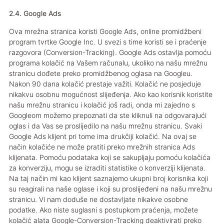
2.4. Google Ads
Ova mrežna stranica koristi Google Ads, online promidžbeni
program tvrtke Google Inc. U svezi s time koristi se i praćenje
razgovora (Conversion-Tracking). Google Ads ostavlja pomoću
programa kolačić na Vašem računalu, ukoliko na našu mrežnu
stranicu dođete preko promidžbenog oglasa na Googleu.
Nakon 90 dana kolačić prestaje važiti. Kolačić ne posjeduje
nikakvu osobnu mogućnost slijeđenja. Ako kao korisnik koristite
našu mrežnu stranicu i kolačić još radi, onda mi zajedno s
Googleom možemo prepoznati da ste kliknuli na odgovarajući
oglas i da Vas se proslijedilo na našu mrežnu stranicu. Svaki
Google Ads klijent pri tome ima drukčiji kolačić. Na ovaj se
način kolačiće ne može pratiti preko mrežnih stranica Ads
klijenata. Pomoću podataka koji se sakupljaju pomoću kolačića
za konverziju, mogu se izraditi statistike o konverziji klijenata.
Na taj način mi kao klijent saznajemo ukupni broj korisnika koji
su reagirali na naše oglase i koji su proslijeđeni na našu mrežnu
stranicu. Vi nam doduše ne dostavljate nikakve osobne
podatke. Ako niste suglasni s postupkom praćenja, možete
kolačić alata Google-Conversion-Tracking deaktivirati preko