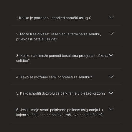
1. Koliko je potrebno unaprijed naručiti uslugu?
2. Može li se otkazati rezervacija termina za selidbu,
prijevoz ili ostale usluge?
3. Koliko nam može pomoći besplatna procjena troškova
selidbe?
4. Kako se možemo sami pripremiti za selidbu?
5. Kako ishoditi dozvolu za parkiranje u pješačkoj zoni?
6. Jesu li moje stvari pokrivene policom osiguranja i u
kojem slučaju ona ne pokriva troškove nastale štete?