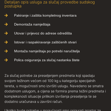
Detaljan opis usluga za slučaj provedbe sudskog
postupka
Pakiranje i zaštita kompletnog inventara
Demontaža namještaja
Utovar i prijevoz do adrese odredišta
Istovar i raspakiravanje zaštićenih stvari
Montaža namještaja po potrebi naručitelja
Polica osiguranja za slučaj nastanka štete
Za slučaj potrebe za preseljenjem predmeta koji spadaju
svojom težinom većom od 100 kg u kategoriju specijalnih
tereta, u mogućnosti smo izvršiti uslugu. Navedeno se smatra
dodatnom uslugom, a cijena se formira prema težini predmeta i
kompleksnosti situacije prilikom izvršenja preseljenja te se
dodatno uračunava u završni račun.
Ukoliko bude potrebe u mogućnosti smo osigurati prostor za